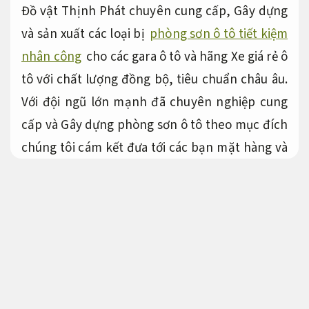
Đồ vật Thịnh Phát chuyên cung cấp, Gây dựng
và sản xuất các loại bị
phòng sơn ô tô tiết kiệm
nhân công
cho các gara ô tô và hãng Xe giá rẻ ô
tô với chất lượng đồng bộ, tiêu chuẩn châu âu.
Với đội ngũ lớn mạnh đã chuyên nghiệp cung
cấp và Gây dựng phòng sơn ô tô theo mục đích
chúng tôi cám kết đưa tới các bạn mặt hàng và
dịch vụ đạt chất lượng nhất. Với phòng sơn sấy
ô tô bây giờ có rất nhiều chủng loại và hãng sản
xuất khác nhau Bên cạnh đó chúng đều có
chung cấu tạo và nguyên lý hoạt động, chúng
tôi xin gửi quý bạn đọc các thông báo.
Tuổi thọ
cao.