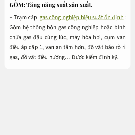
GỒM:
Tăng năng suất sản xuất.
– Trạm cấp
gas công nghiệp hiệu suất ổn định
:
Gồm hệ thống bồn gas công nghiệp hoặc bình
chứa gas đấu cùng lúc, máy hóa hơi, cụm van
điều áp cấp 1, van an tâm hơn, đồ vật báo rò rỉ
gas, đồ vật điều hướng…
Được kiểm định kỹ.
– Các đồ vật dẫn gas trong tòa nhà, căn hộ:
Đường ống dẫn ngoài trời, đường ống dẫn
trong nhà, tủ điều khiển, van điều áp, van ngắt
gas, hệ thống báo rò rỉ, hệ thống ngắt gas tự
động…
Ít hư hỏng.
– Các đồ vật an toàn của hệ thống gas công