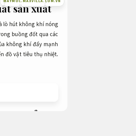
MAYMOC.MAXVILLA.COM.VN
ất sản xuất
là lò hút không khí nóng
trong buồng đốt qua các
 của không khí đẩy mạnh
 đồ vật tiêu thụ nhiệt.
Được kiểm