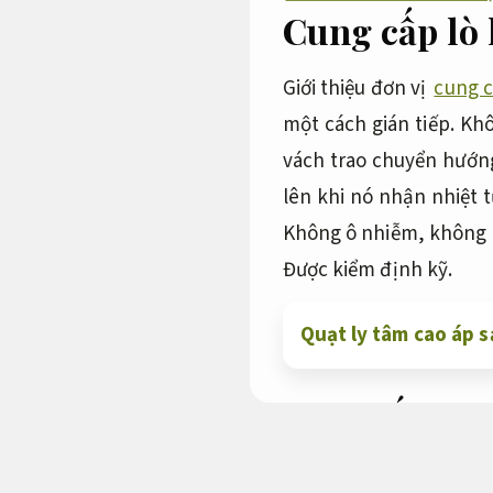
Cung cấp lò 
Giới thiệu đơn vị
cung c
một cách gián tiếp. Kh
vách trao chuyển hướng
lên khi nó nhận nhiệt 
Không ô nhiễm, không kh
Được kiểm định kỹ.
Quạt ly tâm cao áp s
Cung cấp lò k
định kỹ.