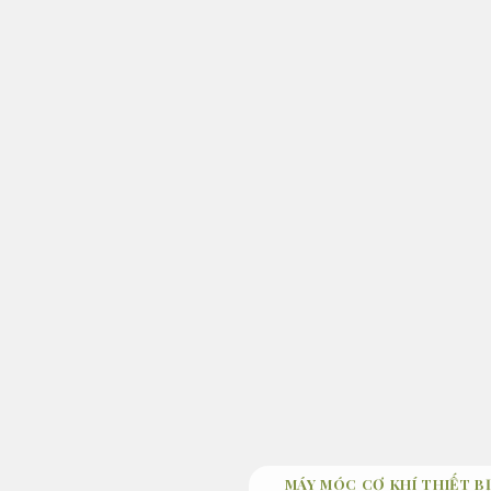
Bỏ
qua
nội
dung
MÁY MÓC CƠ KHÍ THIẾT BỊ