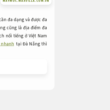
MAYMOC.MAXVILLA.COM.VN
 cần đa dạng và được đa
ng cũng là địa điểm đa
h nổi tiếng ở Việt Nam
c nhanh
tại Đà Nẵng thì
g nhu cầu gia