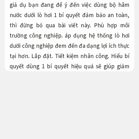
giả dụ bạn đang để ý đến việc dùng bộ hâm
nước dưới lò hơi 1 bí quyết đảm bảo an toàn,
thì đừng bỏ qua bài viết này.
Phù hợp môi
trường công nghiệp.
áp dụng hệ thống lò hơi
dưới công nghiệp đem đến đa dạng lợi ích thực
tại hơn.
Lắp đặt.
Tiết kiệm nhân công.
Hiểu bí
quyết dùng 1 bí quyết hiệu quả sẽ giúp giảm
thiểu hiểm nguy và bảo dưỡng lò hơi để nó phát
triển thành bền bỉ hơn.
Vật liệu cơ khí.
Dễ bảo trì.
Phân chiếc bộ hâm
Bộ hâm nước đóng vai trò đáng chú ý dưới việc
cung cấp nước hot cho các nhu cầu sinh hoạt